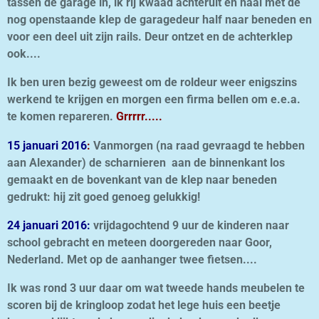
tassen de garage in, ik rij kwaad achteruit en haal met de
nog openstaande klep de garagedeur half naar beneden en
voor een deel uit zijn rails. Deur ontzet en de achterklep
ook....
Ik ben uren bezig geweest om de roldeur weer enigszins
werkend te krijgen en morgen een firma bellen om e.e.a.
te komen repareren.
Grrrrr.....
15 januari 2016
:
Vanmorgen (na raad gevraagd te hebben
aan Alexander) de scharnieren aan de binnenkant los
gemaakt en de bovenkant van de klep naar beneden
gedrukt: hij zit goed genoeg gelukkig!
24 januari 2016:
vrijdagochtend 9 uur de kinderen naar
school gebracht en meteen doorgereden naar Goor,
Nederland. Met op de aanhanger twee fietsen....
Ik was rond 3 uur daar om wat tweede hands meubelen te
scoren bij de kringloop zodat het lege huis een beetje