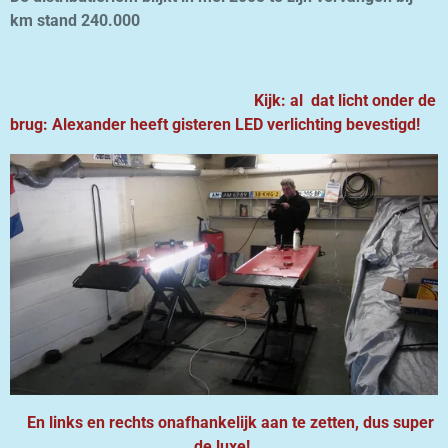
km stand 240.000
Kijk: al dat licht onder de
brug: Alexander heeft gisteren LED verlichting bevestigd!
En links en rechts onafhankelijk aan te zetten, dus super
de luxe!