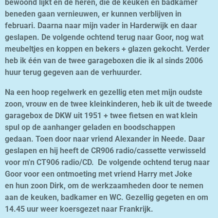
bewoond lijkt en de heren, die de keuken en badkamer
beneden gaan vernieuwen, er kunnen verblijven in
februari. Daarna naar mijn vader in Harderwijk en daar
geslapen. De volgende ochtend terug naar Goor, nog wat
meubeltjes en koppen en bekers + glazen gekocht. Verder
heb ik één van de twee garageboxen die ik al sinds 2006
huur terug gegeven aan de verhuurder.
Na een hoop regelwerk en gezellig eten met mijn oudste
zoon, vrouw en de twee kleinkinderen, heb ik uit de tweede
garagebox de DKW uit 1951 + twee fietsen en wat klein
spul op de aanhanger geladen en boodschappen
gedaan. Toen door naar vriend Alexander in Neede. Daar
geslapen en hij heeft de CR906 radio/cassette verwisseld
voor m'n CT906 radio/CD. De volgende ochtend terug naar
Goor voor een ontmoeting met vriend Harry met Joke
en hun zoon Dirk, om de werkzaamheden door te nemen
aan de keuken, badkamer en WC. Gezellig gegeten en om
14.45 uur weer koersgezet naar Frankrijk.