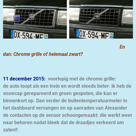
En
dan: Chrome grille of helemaal zwart?
11 december 2015:
voorlopig met de chrome grille:
de auto loopt als een trein en wordt steeds beter: ik heb de
snowcap gerepareerd en groen gespoten, die kan er
binnenkort op. Dan verder de buitentemperatuurmeter in
het dashboard vervangen en op aanraden van Alexander
de contacten op de sensor schoongemaakt: die werkt weer
naar behoren nadat bleek dat de draadjes verkeerd om
zaten!!