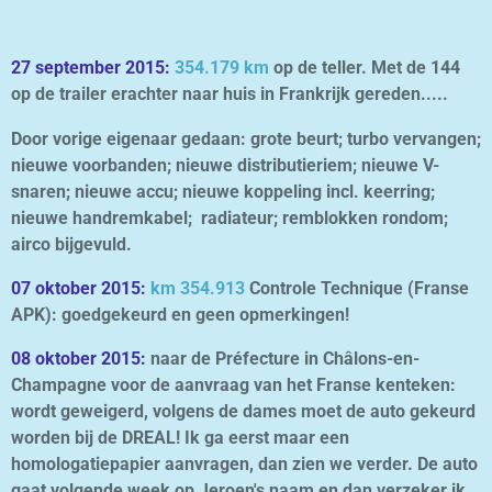
27 september 2015:
354.179 km
op de teller. Met de 144
op de trailer erachter naar huis in Frankrijk gereden.....
Door vorige eigenaar gedaan: g
rote beurt; turbo vervangen;
nieuwe voorbanden; nieuwe distributieriem; nieuwe V-
snaren; nieuwe accu; nieuwe koppeling incl. keerring;
nieuwe handremkabel; radiateur; remblokken rondom;
airco bijgevuld.
07 oktober 2015:
km 354.913
Controle Technique (Franse
APK): goedgekeurd en geen opmerkingen!
08 oktober 2015:
naar de Préfecture in Châlons-en-
Champagne voor de aanvraag van het Franse kenteken:
wordt geweigerd, volgens de dames moet de auto gekeurd
worden bij de DREAL! Ik ga eerst maar een
homologatiepapier aanvragen, dan zien we verder. De auto
gaat volgende week op Jeroen's naam en dan verzeker ik