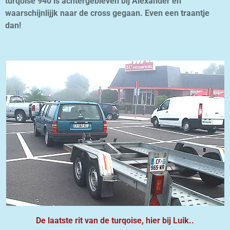
turqoise 940 is achtergebleven bij Alexander en
waarschijnlijjk naar de cross gegaan. Even een traantje
dan!
De laatste rit van de turqoise, hier bij Luik..