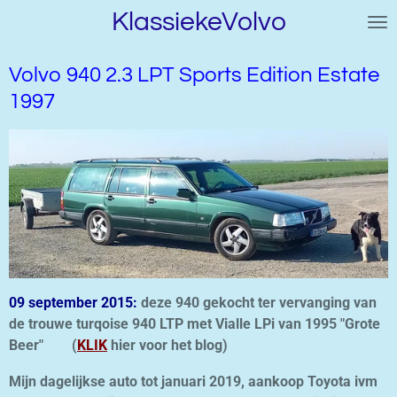
KlassiekeVolvo
Ga
direct
naar
Volvo 940 2.3 LPT Sports Edition Estate
de
1997
hoofdinhoud
09 september 2015:
deze 940 gekocht ter vervanging van
de trouwe turqoise 940 LTP met Vialle LPi van 1995 "Grote
Beer" (
KLIK
hier voor het blog)
Mijn dagelijkse auto tot januari 2019, aankoop Toyota ivm