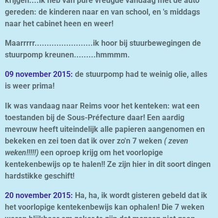
krijgen....ik heb van pure vreugde vandaag met de auto
gereden: de kinderen naar en van school, en
's middags
naar het cabinet heen en weer!
Maarrrrr........................ik hoor bij stuurbewegingen de
stuurpomp kreunen.........hmmmm.
09 november 2015:
de stuurpomp had te weinig olie, alles
is weer prima!
Ik was vandaag naar Reims voor het kenteken: wat een
toestanden bij de Sous-Préfecture daar! Een aardig
mevrouw heeft uiteindelijk alle papieren aangenomen en
bekeken en zei toen dat ik over zo'n 7 weken
( zeven
weken!!!!!)
een oproep krijg om het voorlopige
kentekenbewijs op te halen!! Ze zijn hier in dit soort dingen
hardstikke geschift!
20 november 2015:
Ha, ha, ik wordt gisteren gebeld dat ik
het voorlopige kentekenbewijs
kan ophalen!
Die 7 weken