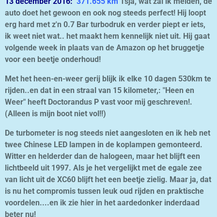
13 december 2016:
371.655 km
Tsja, wat zal ik melden, de
auto doet het gewoon en ook nog steeds perfect! Hij loopt
erg hard met z'n 0.7 Bar turbodruk en verder piept er iets,
ik weet niet wat.. het maakt hem kennelijk niet uit. Hij gaat
volgende week in plaats van de Amazon op het bruggetje
voor een beetje onderhoud!
Met het heen-en-weer gerij blijk ik elke 10 dagen 530km te
rijden..en dat in een straal van 15 kilometer,: "Heen en
Weer" heeft Doctorandus P vast voor mij geschreven!.
(Alleen is mijn boot niet vol!!)
De turbometer is nog steeds niet aangesloten en ik heb net
twee Chinese LED lampen in de koplampen gemonteerd.
Witter en helderder dan de halogeen, maar het blijft een
lichtbeeld uit 1997. Als je het vergelijkt met de egale zee
van licht uit de XC60 blijft het een beetje zielig. Maar ja, dat
is nu het compromis tussen leuk oud rijden en praktische
voordelen....en ik zie hier in het aardedonker inderdaad
beter nu!