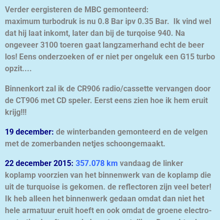
Verder eergisteren de MBC gemonteerd:
maximum turbodruk is nu 0.8 Bar ipv 0.35 Bar. Ik vind wel
dat hij laat inkomt, later dan bij de turqoise 940. Na
ongeveer 3100 toeren gaat langzamerhand echt de beer
los! Eens onderzoeken of er niet per ongeluk een G15 turbo
opzit....
Binnenkort zal ik de CR906 radio/cassette vervangen door
de CT906 met CD speler. Eerst eens zien hoe ik hem eruit
krijg!!!
19 december:
de winterbanden gemonteerd en de velgen
met de zomerbanden netjes schoongemaakt.
22 december 2015:
357.078 km
vandaag de linker
koplamp voorzien van het binnenwerk van de koplamp die
uit de turquoise is gekomen. de reflectoren zijn veel beter!
Ik heb alleen het binnenwerk gedaan omdat dan niet het
hele armatuur eruit hoeft en ook omdat de groene electro-