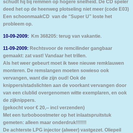
schudt hij bij remmen op hogere snelheid.
De CD speler
deed het op de heenweg plotseling niet meer (code E03)
Een schoonmaakCD van de “Super U” loste het
probleem op.
10-09-2009:
Km 368205: terug van vakantie.
11-09-2009:
Rechtsvoor de remcilinder gangbaar
gemaakt: zat vast! Vandaar het trillen.
Als het weer gebeurt moet ik twee nieuwe remklauwen
monteren. De remslangen moeten sowieso ook
vervangen, want die zijn oud! Ook de
knippers/stadslichten aan de voorkant vervangen door
van een clublid overgenomen witte exemplaren, en ook
de zijknippers.
(gekocht voor € 20,-- incl verzenden)
Met een turboboostmeter op het inlaatspruitstuk
gemeten: alleen maar onderdruk!!!!!!!
De achterste LPG injector (alweer) vastgezet. Oliepeil