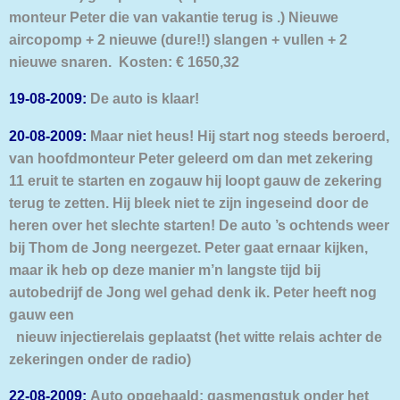
monteur Peter die van vakantie terug is .) Nieuwe
aircopomp + 2 nieuwe (dure!!) slangen + vullen + 2
nieuwe snaren. Kosten: € 1650,32
19-08-2009:
De auto is klaar!
20-08-2009:
Maar niet heus! Hij start nog steeds beroerd,
van hoofdmonteur Peter geleerd om dan met zekering
11 eruit te starten en zogauw hij loopt gauw de zekering
terug te zetten. Hij bleek niet te zijn ingeseind door de
heren over het slechte starten! De auto ’s ochtends weer
bij Thom de Jong neergezet. Peter gaat ernaar kijken,
maar ik heb op deze manier m’n langste tijd bij
autobedrijf de Jong wel gehad denk ik. Peter heeft nog
gauw een
nieuw injectierelais geplaatst (het witte relais achter de
zekeringen onder de radio)
22-08-2009:
Auto opgehaald: gasmengstuk onder het