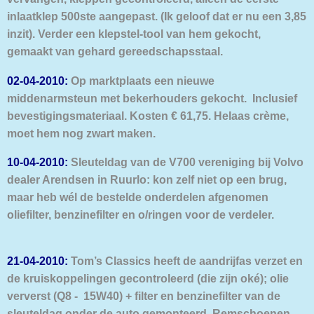
inlaatklep 500ste aangepast. (Ik geloof dat er nu een 3,85
inzit).
Verder een klepstel-tool van hem gekocht,
gemaakt van gehard gereedschapsstaal.
02-04-2010:
Op marktplaats een nieuwe
middenarmsteun met bekerhouders gekocht. Inclusief
bevestigingsmateriaal. Kosten € 61,75. Helaas crème,
moet hem nog zwart maken.
10-04-2010:
Sleuteldag van de V700 vereniging bij Volvo
dealer Arendsen in Ruurlo: kon zelf niet op een brug,
maar heb wél de bestelde onderdelen afgenomen
oliefilter, benzinefilter en o/ringen voor de verdeler.
21-04-2010:
Tom’s Classics heeft de aandrijfas verzet en
de kruiskoppelingen gecontroleerd (die zijn oké); olie
ververst (Q8 - 15W40) + filter en benzinefilter van de
sleuteldag onder de auto gemonteerd. Remschoenen