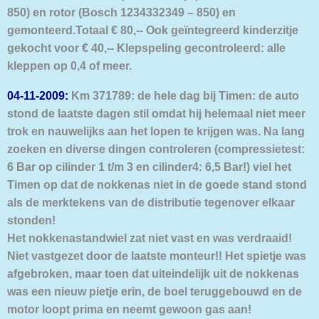
850) en rotor (Bosch 1234332349 – 850) en
gemonteerd.Totaal € 80,-- Ook geïntegreerd kinderzitje
gekocht voor € 40,-- Klepspeling gecontroleerd: alle
kleppen op 0,4 of meer.
04-11-2009:
Km 371789: de hele dag bij Timen: de auto
stond de laatste dagen stil omdat hij helemaal niet meer
trok en nauwelijks aan het lopen te krijgen was.
Na lang
zoeken en diverse dingen controleren (compressietest:
6 Bar op cilinder 1 t/m 3 en cilinder4: 6,5 Bar!) viel het
Timen op dat de nokkenas niet in de goede stand stond
als de merktekens van de distributie tegenover elkaar
stonden!
Het nokkenastandwiel zat niet vast en was verdraaid!
Niet vastgezet door de laatste monteur!! Het spietje was
afgebroken, maar toen dat uiteindelijk uit de nokkenas
was een nieuw pietje erin, de boel teruggebouwd en de
motor loopt prima en neemt gewoon gas aan!