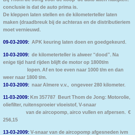
conclusie is dat de auto prima is.
De kleppen laten stellen en de kilometerteller laten
maken (draadbreuk bij de achteras en de d
istributieriem
moet vernieuwd.
09-03-2009:
APK keuring laten doen en goedgekeurd.
10-03-2009:
de kilometerteller is alweer “dood”. Na
enige tijd hard rijden blijft de motor op 1800t/m
lopen. Af en toe even naar 1000 t/m en dan
weer naar 1800 t/m
.
10-03-2009:
naar Almere v.v., ongeveer 280 kilometer.
11-03-2009:
Km 357787 Beurt Thom de Jong: Motorolie,
oliefilter, ruitensproeier vloeistof, V-snaar
van de aircopomp, airco vullen en afpersen. €
256,15
13-03-2009:
V-snaar van de aircopomp afgesneden ivm