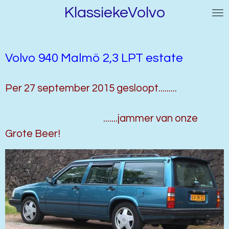
KlassiekeVolvo
Ga
direct
naar
de
Volvo 940 Malmö 2,3 LPT estate
hoofdinhoud
Per 27 september 2015
gesloopt.........
.......jammer van onze
Grote Beer!