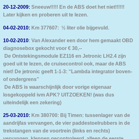
20-12-2009:
Sneeuw!!!!! En de ABS doet het niet!!!!!!
Later kijken en proberen uit te lezen.
04-02-2010:
Km 377607: ½ liter olie bijgevuld.
10-02-2010
: Van Alexander een door hem gemaakt OBD
diagnosebox gekocht voor € 30,--
De Ontstekingsmodule EZ116 en Jetronic LH2.4 zijn
goed uit te lezen, de cruisecontrol ook, maar de ABS
niet! De jetronic geeft 1-1-3: “Lambda integrator boven-
of ondergrens”
De ABS is waarschijnlijk door vorige eigenaar
losgekoppeld ivm APK? UITZOEKEN! (was dus
uiteindelijk een zekering)
25-03-2010:
Km 380700: Bij Timen: tussenlager van de
aandrijfas vervangen, de vier paddestoelrubbers in de
trekstangen van de voortrein (links en rechts)
vervangen, kleppen gecontroleerd, alleen de eerste