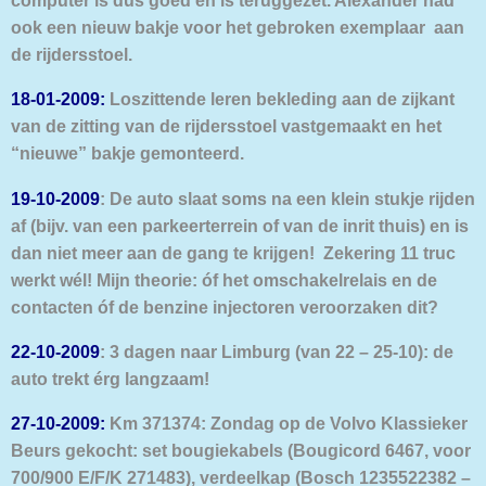
ook een nieuw bakje voor het gebroken exemplaar
aan
de rijdersstoel.
18-01-2009:
Loszittende leren bekleding aan de zijkant
van de zitting van de rijdersstoel vastgemaakt en het
“nieuwe” bakje gemonteerd.
19-10-2009
: De auto slaat soms na een klein stukje rijden
af (bijv. van een parkeerterrein of van de inrit thuis) en is
dan niet meer aan de gang te krijgen! Zekering 11 truc
werkt wél!
Mijn theorie: óf het omschakelrelais en de
contacten óf de benzine injectoren veroorzaken dit?
22-10-2009
: 3 dagen naar Limburg (van 22 – 25-10): de
auto trekt érg langzaam!
27-10-2009:
Km 371374: Zondag op de Volvo Klassieker
Beurs gekocht: set bougiekabels (Bougicord 6467, voor
700/900 E/F/K 271483), verdeelkap (Bosch 1235522382 –