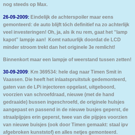
nog steeds op Max.
26-09-2009:
Eindelijk de achterspoiler maar eens
gemonteerd: de auto blijft tóch definitief na zo
achterlijk
veel investeringen! Oh, ja, als ik nu rem, gaat het “lamp
kapot” lampje aan!
Komt natuurlijk doordat de LCD
minder stroom trekt dan het originele 3e remlicht!
Binnenkort maar een lampje of weerstand tussen zetten!
30-09-2009
: Km 369534: hele dag naar Timen Smit in
Vaassen. Die heeft het inlaatspruitstuk gedemonteerd,
gaten van de LPi injectoren opgelast, uitgeboord,
voorzien van schroefdraad, nieuwe (met de hand
gedraaide) bussen ingeschroefd, de originele hulsjes
aangepast en passend in de nieuwe busjes geperst, de
straalpijpjes erin geperst, twee van die pijpjes voorzien
van nieuwe buisjes (ook door Timen gemaakt: staal ipv
afgebroken kunststof) en alles netjes gemonteerd.