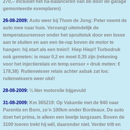
270,-- inclusief het
na-balanceren van de door de g
arage
gemonteerde exemplaren)
26-08-2009:
Auto weer bij Thom de Jong: Peter neemt de
auto mee naar huis. Vervangt uiteindelijk
de
temperatuursensor onder het spruitstuk door een losse
aan te sluiten en aan een tie-rap boven de motor te
hangen: hij start als een trein!! Hiep Hiep!! Turbodruk
ook gemeten: is maar 0,2 en moet 0,35 zijn (rekening
voor het injectierelais en temp.sensor + druk meten: €
178,38) Rutienwisser relais achter asbak zat los:
ruitenwissers weer oké!
28-08-2009:
½ liter motorolie bijgevuld
31-08-2009:
Km 365219: Op Vakantie met de 940 naar
Parentis en Born, zo’n 100km onder Bordeaux. De auto
doet het prima, is alleen een beetje langzaam. Boven de
3100 toeren trekt hij wél, daaronder niet. Verder trilt en