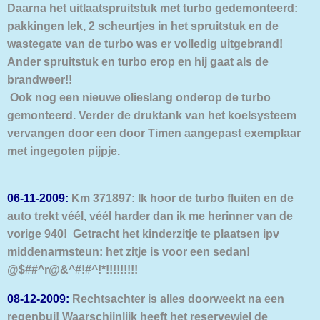
Daarna het uitlaatspruitstuk met turbo gedemonteerd:
pakkingen lek, 2 scheurtjes in het spruitstuk en de
wastegate van de turbo was er volledig uitgebrand!
Ander spruitstuk en turbo erop en hij gaat als de
brandweer!!
Ook nog een nieuwe olieslang onderop de turbo
gemonteerd. Verder de druktank van het koelsysteem
vervangen door een door Timen aangepast exemplaar
met ingegoten pijpje.
06-11-2009:
Km 371897: Ik hoor de turbo fluiten en de
auto trekt véél, véél harder dan ik me herinner van de
vorige 940! Getracht het kinderzitje te plaatsen ipv
middenarmsteun: het zitje is voor een sedan!
@$##^r@&^#!#^!*!!!!!!!!!
08-12-2009:
Rechtsachter is alles doorweekt na een
regenbui! Waarschijnlijk heeft het reservewiel de