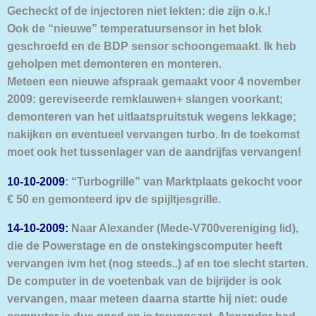
Gecheckt of de injectoren niet lekten: die zijn o.k.!
Ook de “nieuwe” temperatuursensor in het blok
geschroefd en de BDP sensor schoongemaakt. Ik heb
geholpen met demonteren en monteren.
Meteen een nieuwe afspraak gemaakt voor 4 november
2009: gereviseerde remklauwen+ slangen voorkant;
demonteren van het uitlaatspruitstuk wegens lekkage;
nakijken en eventueel vervangen turbo. In de toekomst
moet ook het tussenlager van de aandrijfas vervangen!
10-10-2009
: “Turbogrille” van Marktplaats gekocht voor
€ 50 en gemonteerd ipv de spijltjesgrille.
14-10-2009:
Naar Alexander (Mede-V700vereniging lid),
die de Powerstage en de onstekingscomputer heeft
vervangen ivm het (nog steeds..) af en toe slecht starten.
De computer in de voetenbak van de bijrijder is ook
vervangen, maar meteen daarna startte hij niet: oude
computer is dus goed en is teruggezet. Alexander had