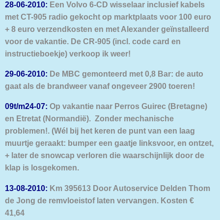
28-06-2010:
Een Volvo 6-CD wisselaar inclusief kabels
met CT-905 radio gekocht op marktplaats voor 100 euro
+ 8 euro verzendkosten en met Alexander geïnstalleerd
voor de vakantie.
De CR-905 (incl. code card en
instructieboekje) verkoop ik weer!
29-06-2010:
De MBC gemonteerd met 0,8 Bar: de auto
gaat als de brandweer vanaf ongeveer 2900 toeren!
09t/m24-07:
Op vakantie naar Perros Guirec (Bretagne)
en Etretat (Normandië). Zonder mechanische
problemen!. (Wél bij het keren de punt van een laag
muurtje geraakt: bumper een gaatje linksvoor, en ontzet,
+ later de snowcap verloren die waarschijnlijk door de
klap is losgekomen.
1
3-08-2010:
Km 395613 Door Autoservice Delden Thom
de Jong de remvloeistof laten vervangen. Kosten €
41,64