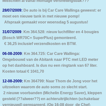
Misschien al vanaf montage versnellingsbak???
28/07/2009:
De auto is bij Car Care Wallinga geweest: er
moet een nieuwe tank in met nieuwe pomp!
Afspraak gemaakt voor woensdag 5 augustus!
31/07/2009
: Km 364.528: nieuw luchtfilter en 4 bougies
(Bosch WR70C+ SuperPlus) gemonteerd.
€ 36,25 inclusief verzendkosten en BTW.
06-08-2009
: Km 364.725: Car Care Wallinga:
Omgebouwd van de Abitank naar PTC met LED meter
op het dashboard. Is dus nu een ringtank van 67 liter.
Kosten totaal € 1041,70
12-08-2009:
Km 364799: Naar Thom de Jong voor het
uitzoeken waarom de auto soms zo slecht start.
2 nieuwe voorbanden (Michelin Energy Saver), kleppen
gesteld (??alweer??) en achteruitrijlichten (schakelaar
vernieuwd) gerepareerd. (Op 16-08 door de Chef-