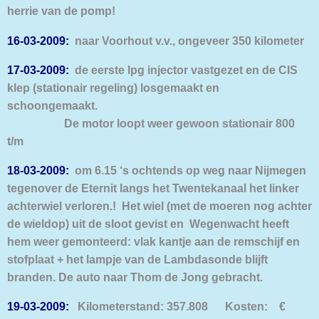
herrie van de pomp!
16-03-2009:
naar Voorhout v.v., ongeveer 350 kilometer
17-03-2009:
de eerste lpg injector vastgezet en de CIS
klep (stationair regeling) losgemaakt en
schoongemaakt.
De motor loopt weer gewoon stationair 800
t/m
18-03-2009:
om 6.15 ‘s ochtends op weg naar Nijmegen
tegenover de Eternit langs het Twentekanaal
het linker
achterwiel verloren.! Het wiel (met de moeren nog achter
de wieldop) uit de sloot gevist en Wegenwacht heeft
hem weer gemonteerd: vlak kantje aan de remschijf en
stofplaat + het lampje van de Lambdasonde blijft
branden. De auto naar Thom de Jong gebracht.
19-03-2009:
Kilometerstand: 357.808 Kosten: €