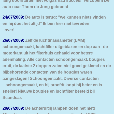
lang doorstarten met volgas had succes! Verzopen! De
auto naar Thom de Jong gebracht.
24/07/2009:
De auto is terug: “we kunnen niets vinden
en hij doet het altijd” Ik ben hier niet tevreden
over!
26/07/2009:
Zelf de luchtmassameter (LMM)
schoongemaakt, luchtfilter uitgeblazen en dop aan de
motorkant uit het filterhuis gehaald voor betere
ademhaling. Alle contacten schoonge
maakt, bougies
eruit, de laatste 2 doppen zaten niet goed geklemd en de
bijbehorende
contacten van de bougies waren
aangeslagen! Schoongemaakt. Diverse contacten
schoongemaakt, en bij proefrit loopt hij beter en is
sneller! Nieuwe bougies en lucht
filter besteld bij
Scandcar.
29/07/2009:
De achteruitrij lampen doen het niet!