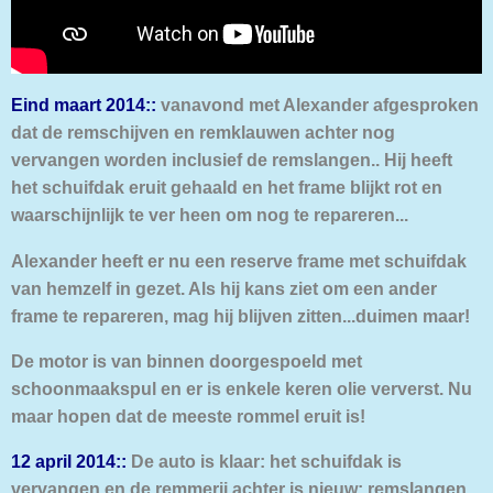
Eind maart 2014::
vanavond met Alexander afgesproken
dat de remschijven en remklauwen achter nog
vervangen worden inclusief de remslangen.. Hij heeft
het schuifdak eruit gehaald en het frame blijkt rot en
waarschijnlijk te ver heen om nog te repareren...
Alexander heeft er nu een reserve frame met schuifdak
van hemzelf in gezet. Als hij kans ziet om een ander
frame te repareren, mag hij blijven zitten...duimen maar!
De motor is van binnen doorgespoeld met
schoonmaakspul en er is enkele keren olie ververst. Nu
maar hopen dat de meeste rommel eruit is!
12 april 2014::
De auto is klaar: het schuifdak is
vervangen en de remmerij achter is nieuw: remslangen