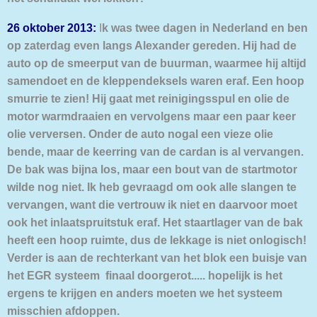
26 oktober 2013:
I
k was twee dagen in Nederland en ben
op zaterdag even langs Alexander gereden. Hij had de
auto op de smeerput van de buurman, waarmee hij altijd
samendoet en de kleppendeksels waren eraf. Een hoop
smurrie te zien! Hij gaat met reinigingsspul en olie de
motor warmdraaien en vervolgens maar een paar keer
olie verversen. Onder de auto nogal een vieze olie
bende, maar de keerring van de cardan is al vervangen.
De bak was bijna los, maar een bout van de startmotor
wilde nog niet. Ik heb gevraagd om ook alle slangen te
vervangen, want die vertrouw ik niet en daarvoor moet
ook het inlaatspruitstuk eraf. Het staartlager van de bak
heeft een hoop ruimte, dus de lekkage is niet onlogisch!
Verder is aan de rechterkant van het blok een buisje van
het EGR systeem finaal doorgerot..... hopelijk is het
ergens te krijgen en anders moeten we het systeem
misschien afdoppen.