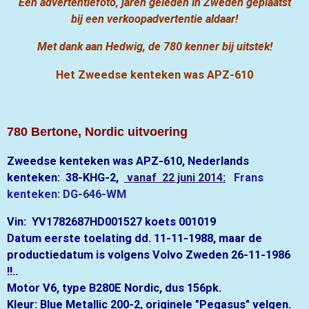
Een advertentiefoto, jaren geleden in Zweden geplaatst
bij een verkoopadvertentie aldaar!
Met dank aan Hedwig, de 780 kenner bij uitstek!
Het Zweedse kenteken was APZ-610
780 Bertone, Nordic uitvoering
Zweedse kenteken was APZ-610
, Nederlands
kenteken: 38-KHG-2,
vanaf 22 juni 2014:
Frans
kenteken: DG-646-WM
Vin: YV1782687HD001527 koets 001019
Datum eerste toelating dd. 11-11-1988, maar de
productiedatum is volgens Volvo Zweden 26-11-1986
!!..
Motor V6, type B280E Nordic, dus 156pk.
Kleur: Blue Metallic 200-2, originele "Pegasus" velgen.