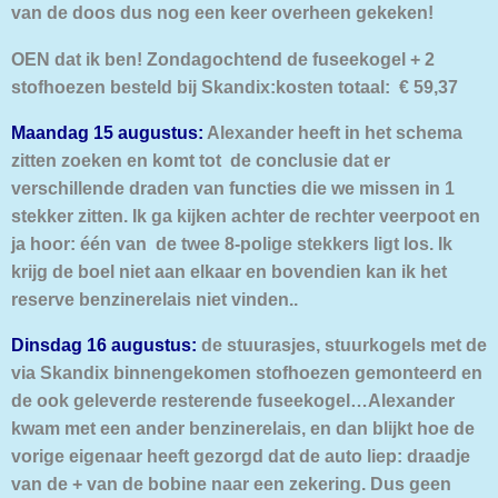
van de doos dus nog een keer overheen gekeken!
OEN dat ik ben! Zondagochtend de fuseekogel + 2
stofhoezen besteld bij Skandix:kosten totaal: € 59,37
Maandag 15 augustus:
Alexander heeft in het schema
zitten zoeken en komt tot de conclusie dat er
verschillende draden van functies die we missen in 1
stekker zitten. Ik ga kijken achter de rechter veerpoot en
ja hoor: één van de twee 8-polige stekkers ligt los. Ik
krijg de boel niet aan elkaar en bovendien kan ik het
reserve benzinerelais niet vinden..
Dinsdag 16 augustus:
de stuurasjes, stuurkogels met de
via Skandix binnengekomen stofhoezen gemonteerd en
de ook geleverde resterende fuseekogel…Alexander
kwam met een ander benzinerelais, en dan blijkt hoe de
vorige eigenaar heeft gezorgd dat de auto liep: draadje
van de + van de bobine naar een zekering. Dus geen