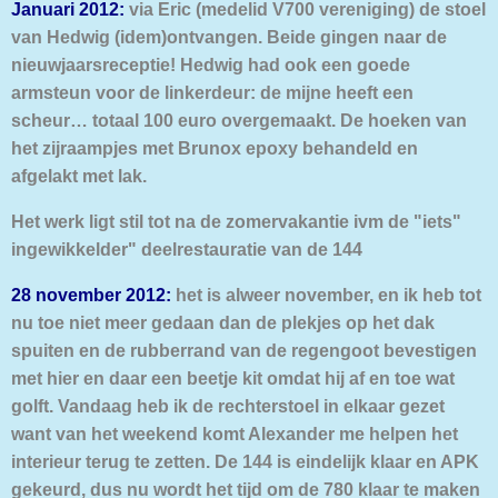
Januari 2012:
via Eric (medelid V700 vereniging) de stoel
van Hedwig (idem)ontvangen. Beide gingen naar de
nieuwjaarsreceptie! Hedwig had ook een goede
armsteun voor de linkerdeur: de mijne heeft een
scheur… totaal 100 euro overgemaakt. De hoeken van
het zijraampjes met Brunox epoxy behandeld en
afgelakt met lak.
Het werk ligt stil tot na de zomervakantie ivm de "iets"
ingewikkelder" deelrestauratie van de 144
28 november 2012:
het is alweer november, en ik heb tot
nu toe niet meer gedaan dan de plekjes op het dak
spuiten en de rubberrand van de regengoot bevestigen
met hier en daar een beetje kit omdat hij af en toe wat
golft. Vandaag heb ik de rechterstoel in elkaar gezet
want van het weekend komt Alexander me helpen het
interieur terug te zetten. De 144 is eindelijk klaar en APK
gekeurd, dus nu wordt het tijd om de 780 klaar te maken