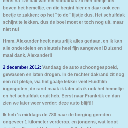
eens na. De bak van het schuifdak zit een beetje los
boven het hemeltje, en die begint hier en daar ook een
beetje te zakken: op het "to do" lijstje dus. Het schuifdak
schijnt te lekken, dus de boel moet er toch nog uit, maar
niet nu!
Hmm, Alexander heeft natuurlijk alles gedaan, en ik kan
alle onderdelen en sleutels heel fijn aangeven! Duizend
maal dank, Alexander!!
2 december 2012:
Vandaag de auto schoongespoeld,
gewassen en laten drogen. In de rechter dakrand zit nog
een rot plekje, via het gaatje lekker veel Fluïdfilm
ingespoten, de rand maak ik later als ik ook het hemeltje
en het schuifdak eruit heb. Eerst naar Frankrijk en dan
zien we later weer verder: deze auto blijft!!
Ik heb 's middags de 780 naar de berging gereden:
ongeveer 1 kilometer verderop, en jongens, wat loopt