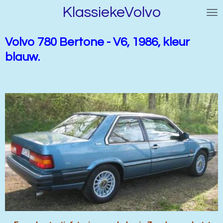
KlassiekeVolvo
Ga
direct
naar
Volvo 780 Bertone - V6, 1986, kleur
de
blauw.
hoofdinhoud