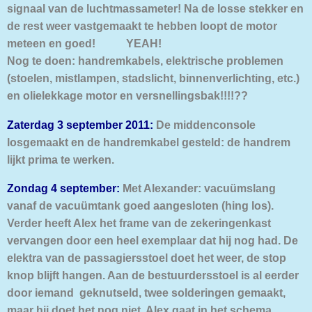
signaal van de luchtmassameter! Na de losse stekker en
de rest weer vastgemaakt te hebben loopt de motor
meteen en goed! YEAH!
Nog te doen: handremkabels, elektrische problemen
(stoelen, mistlampen, stadslicht, binnenverlichting, etc.)
en olielekkage motor en versnellingsbak!!!!??
Zaterdag 3 september 2011:
De middenconsole
losgemaakt en de handremkabel gesteld: de handrem
lijkt prima te werken.
Zondag 4 september:
Met Alexander: vacuümslang
vanaf de vacuümtank goed aangesloten (hing los).
Verder heeft Alex het frame van de zekeringenkast
vervangen door een heel exemplaar dat hij nog had. De
elektra van de passagiersstoel doet het weer, de stop
knop blijft hangen. Aan de bestuurdersstoel is al eerder
door iemand geknutseld, twee solderingen gemaakt,
maar hij doet het nog niet. Alex gaat in het schema