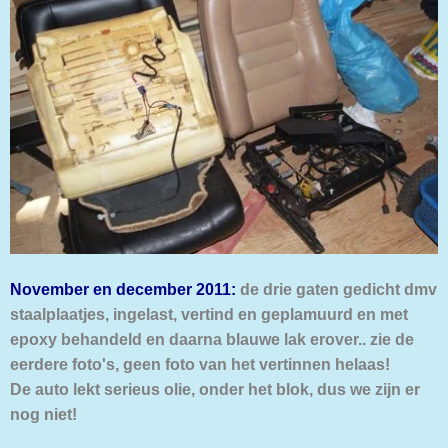
November en december 2011:
de drie gaten gedicht dmv
staalplaatjes, ingelast, vertind en geplamuurd en met
epoxy behandeld en daarna blauwe lak erover.. zie de
eerdere foto's, geen foto van het vertinnen helaas!
De auto lekt serieus olie, onder het blok, dus we zijn er
nog niet!