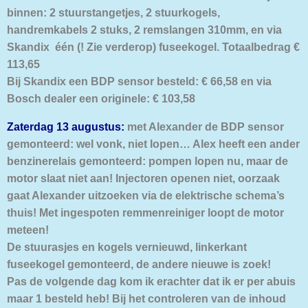
binnen: 2 stuurstangetjes, 2 stuurkogels,
handremkabels 2 stuks, 2 remslangen 310mm, en via
Skandix één (! Zie verderop) fuseekogel. Totaalbedrag €
113,65
Bij Skandix een BDP sensor besteld: € 66,58 en via
Bosch dealer een originele: € 103,58
Zaterdag 13 augustus:
met Alexander de BDP sensor
gemonteerd: wel vonk, niet lopen… Alex heeft een ander
benzinerelais gemonteerd: pompen lopen nu, maar de
motor slaat niet aan! Injectoren openen niet, oorzaak
gaat Alexander uitzoeken via de elektrische schema’s
thuis! Met ingespoten remmenreiniger loopt de motor
meteen!
De stuurasjes en kogels vernieuwd, linkerkant
fuseekogel gemonteerd, de andere nieuwe is zoek!
Pas de volgende dag kom ik erachter dat ik er per abuis
maar 1 besteld heb! Bij het controleren van de inhoud