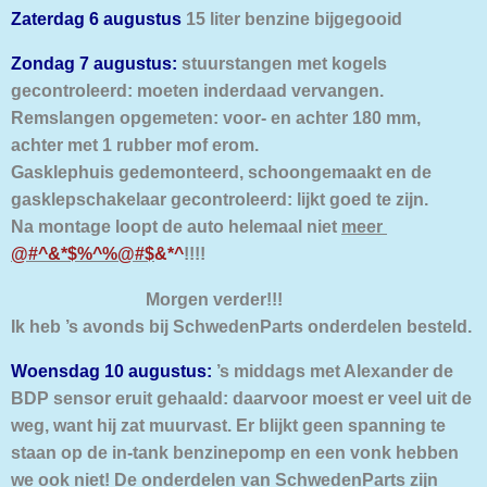
Zaterdag 6 augustus
15 liter benzine bijgegooid
Zondag 7 augustus:
stuurstangen met kogels
gecontroleerd: moeten inderdaad vervangen.
Remslangen opgemeten: voor- en achter 180 mm,
achter met 1 rubber mof erom.
Gasklephuis gedemonteerd, schoongemaakt en de
gasklepschakelaar gecontroleerd: lijkt goed te zijn.
Na montage loopt de auto helemaal niet
meer
@#^&*$%^%@#$
&*^
!!!!
Morgen verder!!!
Ik heb ’s avonds bij SchwedenParts onderdelen besteld.
Woensdag 10 augustus:
’s middags met Alexander de
BDP sensor eruit gehaald: daarvoor moest er veel uit de
weg, want hij zat muurvast. Er blijkt geen spanning te
staan op de in-tank benzinepomp en een vonk hebben
we ook niet! De onderdelen van SchwedenParts zijn