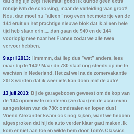
dat ding fijn zeg! Helemaal goed! Ik durfde geen extra
rondje ivm de schorsing, maar de verleiding was groot!
Nou, dan moet nu "alleen" nog even het motortje van de
144 eruit en het prachtige nieuwe blok dat ik al een hele
tijd heb staan erin......dan gaan de 940 en de 144
voorlopig mee naar het Franse zodat we alle twee
vervoer hebben.
9 april 2013:
Hmmmm, dat liep dus "wat" anders, lees
maar bij de 144!! Maar de 780 staat nog steeds op me te
wachten in Nederland. Het zal wel na de zomervakantie
2013 worden dat ik weer iets kan doen met de auto!
13 juli 2013:
Bij de garageboxen geweest om de kop van
de 144 opnieuw te monteren (zie daar) en de accu even
aangesloten van de 780: omdraaien en lopen dus!
Vriend Alexander kwam ook nog kijken, want we hebben
afgesproken dat hij de auto verder klaar gaat maken. Ik
kom er niet aan toe en wilde hem door Tom's Classics