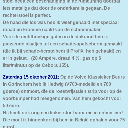
stoel heeft een beschadiging in de rugleuning doordat
iets metaligs dat door de onderkant is gegaan. De
rechterstoel is perfect.
De naad die los was heb ik weer genaaid met speciaal
draad en kromme naald van de schoenmaker.
Voor de rechthoekige gaten in de dakrand heb ik
passende plaatjes uit een schade-spatscherm gemaakt
(die ik bij schade-herstelbedrijf ProfiX heb gehaald) en
er in gelast.
(28 Ampère, draad 4 ½ , gas op 6
liter/minuut op de Cebora 155).
Zaterdag 15 oktober 2011:
Op de Volvo Klassieker Beurs
in Gorinchem heb ik Hedwig (V700-medelid en 780
goeroe) ontmoet, die de roestvrijstalen strip voor op de
voorbumper had meegenomen. Van hem gekocht voor
50 euro.
Hij heeft ook nog een linker stoel voor me in crème leer!
Die moet ik binnenkort bij hem in België ophalen voor 75
euro!