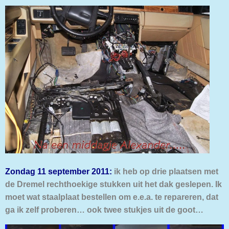
Zondag 11 september 2011:
ik heb op drie plaatsen met
de Dremel rechthoekige stukken uit het dak geslepen. Ik
moet wat staalplaat bestellen om e.e.a. te repareren, dat
ga ik zelf proberen… ook twee stukjes uit de goot…