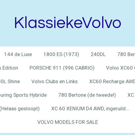
KlassiekeVolvo
144 de Luxe
1800 ES (1973)
240DL
780 Ber
 Edition
PORSCHE 911 (996 CABRIO)
Volvo XC60 
0L Shine
Volvo Clubs en Links
XC60 Recharge AWD 
uring Sports Hybride
780 Bertone (de tweede!)
XC 
(Helaas gesloopt)
XC 60 XENIUM D4 AWD, ingeruild...
VOLVO MODELS FOR SALE