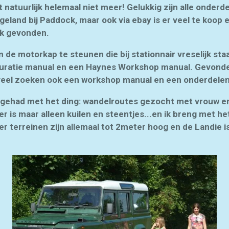
 natuurlijk helemaal niet meer! Gelukkig zijn alle onderd
geland bij Paddock, maar ook via ebay is er veel te koop
ijk gevonden.
de motorkap te steunen die bij stationnair vreselijk staa
uratie manual en een Haynes Workshop manual. Gevonde
na veel zoeken ook een workshop manual en een onderdel
er gehad met het ding: wandelroutes gezocht met vrouw e
 is maar alleen kuilen en steentjes...en ik breng met he
r terreinen zijn allemaal tot 2meter hoog en de Landie is 