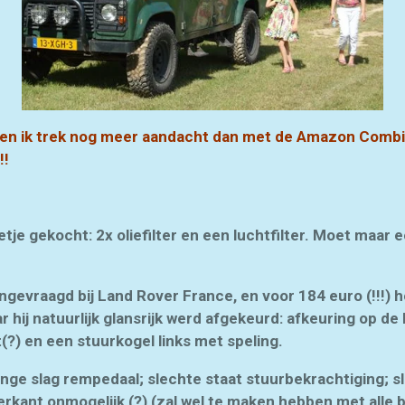
 uit en ik trek nog meer aandacht dan met de Amazon Com
!!
tje gekocht: 2x oliefilter en een luchtfilter. Moet maar ee
gevraagd bij Land Rover France, en voor 184 euro (!!!) 
 hij natuurlijk glansrijk werd afgekeurd: afkeuring op de
?) en een stuurkogel links met speling.
nge slag rempedaal; slechte staat stuurbekrachtiging; sl
erkant onmogelijk (?) (zal wel te maken hebben met alle 