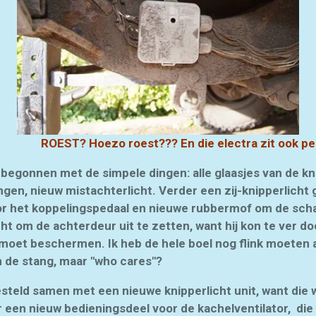
?? En die electra zit ook perfec
begonnen met de simpele dingen: alle glaasjes van de kn
gen, nieuw mistachterlicht. Verder een zij-knipperlicht
or het koppelingspedaal en nieuwe rubbermof om de scha
 om de achterdeur uit te zetten, want hij kon te ver doo
 moet beschermen. Ik heb de hele boel nog flink moeten a
 de stang, maar "who cares"?
steld samen met een nieuwe knipperlicht unit, want die w
 een nieuw bedieningsdeel voor de kachelventilator, die w