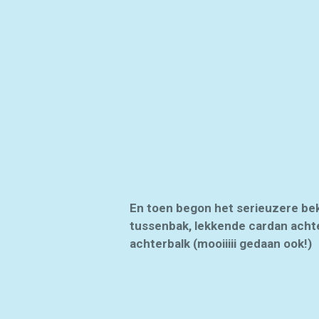
En toen begon het serieuzere beki
tussenbak, lekkende cardan achte
achterbalk (mooiiiii gedaan ook!)