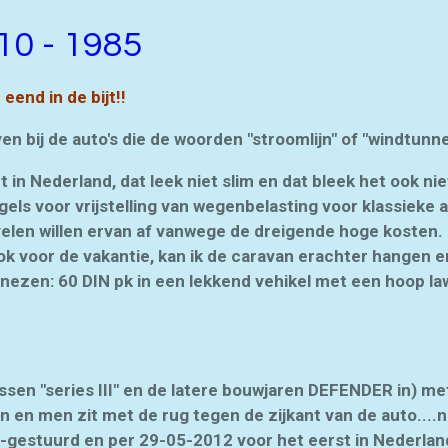
10 - 1985
eend in de bijt!!
jven bij de auto's die de woorden "stroomlijn" of "windtunn
n Nederland, dat leek niet slim en dat bleek het ook niet
els voor vrijstelling van wegenbelasting voor klassieke 
elen willen ervan af vanwege de dreigende hoge kosten. 
ok voor de vakantie, kan ik de caravan erachter hangen 
nezen: 60 DIN pk in een lekkend vehikel met een hoop la
en "series III" en de latere bouwjaren DEFENDER in) met 
 en men zit met de rug tegen de zijkant van de auto....ni
ts-gestuurd en per 29-05-2012 voor het eerst in Nederla