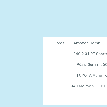
Ga
direct
naar
de
hoofdinhoud
Home
Amazon Combi
940 2.3 LPT Sports
Pössl Summit 60
TOYOTA Auris To
940 Malmö 2,3 LPT 