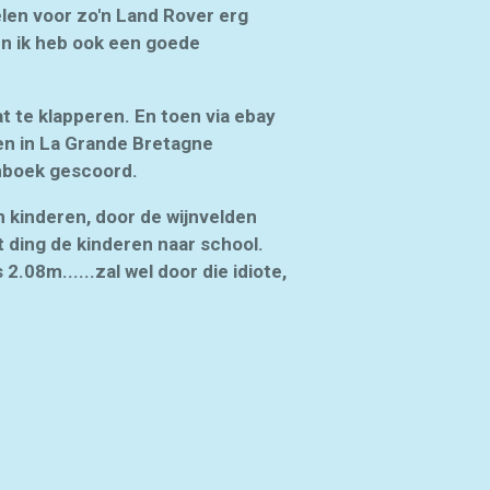
elen voor zo'n Land Rover erg
 en ik heb ook een goede
t te klapperen. En toen via ebay
n in La Grande Bretagne
enboek gescoord.
n kinderen, door de wijnvelden
t ding de kinderen naar school.
2.08m......zal wel door die idiote,