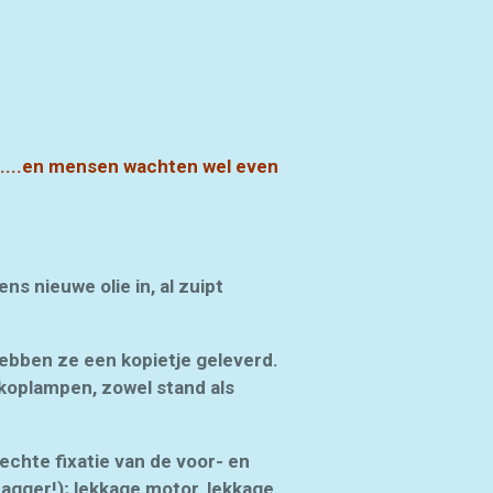
bi....en mensen wachten wel even
ns nieuwe olie in, al zuipt
hebben ze een kopietje geleverd.
 koplampen, zowel stand als
echte fixatie van de voor- en
bagger!); lekkage motor, lekkage