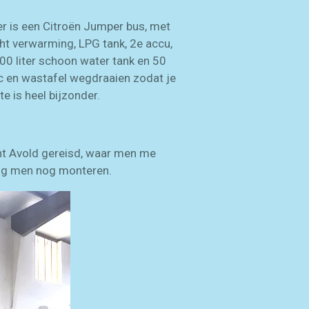
er is een Citroën Jumper bus, met
ht verwarming, LPG tank, 2e accu,
 100 liter schoon water tank en 50
wc en wastafel wegdraaien zodat je
e is heel bijzonder.
int Avold gereisd, waar men me
ging men nog monteren.