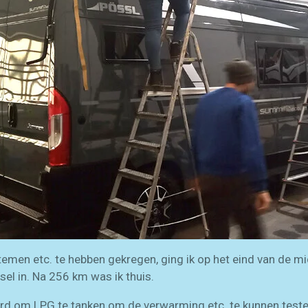
temen etc. te hebben gekregen, ging ik op het eind van de m
esel in. Na 256 km was ik thuis.
rd om LPG te tanken om de verwarming etc. te kunnen test