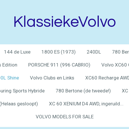
KlassiekeVolvo
144 de Luxe
1800 ES (1973)
240DL
780 Ber
 Edition
PORSCHE 911 (996 CABRIO)
Volvo XC60 
0L Shine
Volvo Clubs en Links
XC60 Recharge AWD 
uring Sports Hybride
780 Bertone (de tweede!)
XC 
(Helaas gesloopt)
XC 60 XENIUM D4 AWD, ingeruild...
VOLVO MODELS FOR SALE