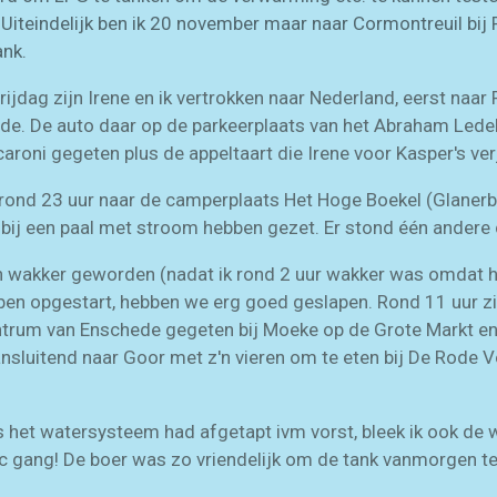
! Uiteindelijk ben ik 20 november maar naar Cormontreuil bi
ank.
ijdag zijn Irene en ik vertrokken naar Nederland, eerst naar
de. De auto daar op de parkeerplaats van het Abraham Lede
oni gegeten plus de appeltaart die Irene voor Kasper's ve
 rond 23 uur naar de camperplaats Het Hoge Boekel (Glane
 bij een paal met stroom hebben gezet. Er stond één andere
jn wakker geworden (nadat ik rond 2 uur wakker was omdat
bben opgestart, hebben we erg goed geslapen. Rond 11 uur zi
ntrum van Enschede gegeten bij Moeke op de Grote Markt e
nsluitend naar Goor met z'n vieren om te eten bij De Rode Vo
s het watersysteem had afgetapt ivm vorst, bleek ik ook de w
gang! De boer was zo vriendelijk om de tank vanmorgen te 