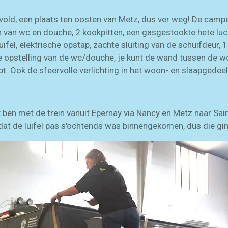
vold, een plaats ten oosten van Metz, dus ver weg! De camp
 van wc en douche, 2 kookpitten, een gasgestookte hete luc
uifel, elektrische opstap, zachte sluiting van de schuifdeur,
s de opstelling van de wc/douche, je kunt de wand tussen de 
. Ook de sfeervolle verlichting in het woon- en slaapgedeelt
 ben met de trein vanuit Epernay via Nancy en Metz naar Sa
k dat de luifel pas s'ochtends was binnengekomen, dus die 