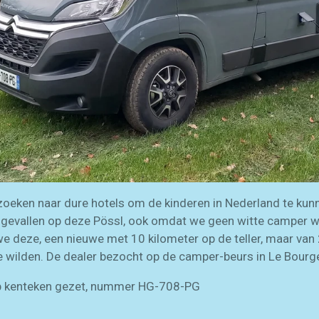
eken naar dure hotels om de kinderen in Nederland te kun
ze gevallen op deze Pössl, ook omdat we geen witte camper 
 we deze, een nieuwe met 10 kilometer op de teller, maar va
we wilden. De dealer bezocht op de camper-beurs in Le Bourg
p kenteken gezet, nummer HG-708-PG