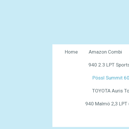
Ga
direct
naar
de
hoofdinhoud
Home
Amazon Combi
940 2.3 LPT Sports
Pössl Summit 60
TOYOTA Auris To
940 Malmö 2,3 LPT 