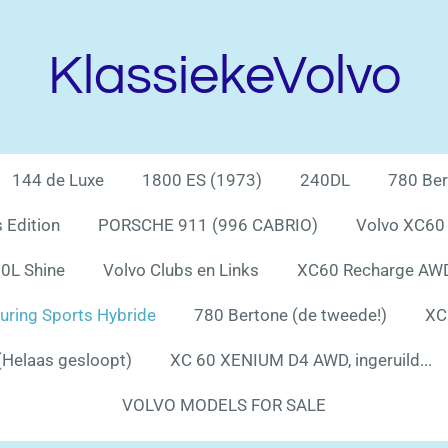
KlassiekeVolvo
144 de Luxe
1800 ES (1973)
240DL
780 Ber
 Edition
PORSCHE 911 (996 CABRIO)
Volvo XC60
0L Shine
Volvo Clubs en Links
XC60 Recharge AWD 
uring Sports Hybride
780 Bertone (de tweede!)
XC
Helaas gesloopt)
XC 60 XENIUM D4 AWD, ingeruild...
VOLVO MODELS FOR SALE