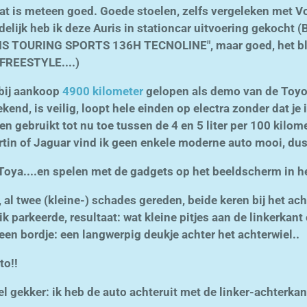
at is meteen goed. Goede stoelen, zelfs vergeleken met Vo
elijk heb ik deze Auris in stationcar uitvoering gekocht (B
 TOURING SPORTS 136H TECNOLINE", maar goed, het blij
FREESTYLE....)
 bij aankoop
4900 kilometer
gelopen als demo van de Toyot
ekend, is veilig, loopt hele einden op electra zonder dat je i
en gebruikt tot nu toe tussen de 4 en 5 liter per 100 kilom
tin of Jaguar vind ik geen enkele moderne auto mooi, dus
a....en spelen met de gadgets op het beeldscherm in h
, al twee (kleine-) schades gereden, beide keren bij het ach
k parkeerde, resultaat: wat kleine pitjes aan de linkerka
een bordje: een langwerpig deukje achter het achterwiel..
to!!
el gekker: ik heb de auto achteruit met de linker-achterk