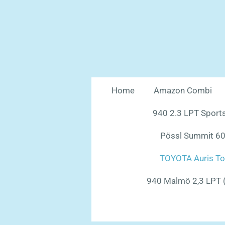
Ga
direct
naar
de
hoofdinhoud
Home
Amazon Combi
940 2.3 LPT Sports
Pössl Summit 60
TOYOTA Auris To
940 Malmö 2,3 LPT (