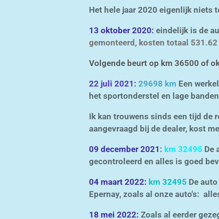
Het hele jaar 2020 eigenlijk niets
13 oktober 2020:
eindelijk is de a
gemonteerd, kosten totaal
531.62 
Volgende beurt op km 36500 of ok
22 juli 2021:
29698 km
Een werkel
het sportonderstel en lage banden
Ik kan trouwens sinds een tijd de 
aangevraagd bij de dealer, kost m
09 december 2021
:
km 32495
De a
gecontroleerd en alles is goed be
04 maart 2022:
km 32495
De auto 
Epernay, zoals al onze auto's: all
18 mei 2022:
Zoals al eerder gezeg